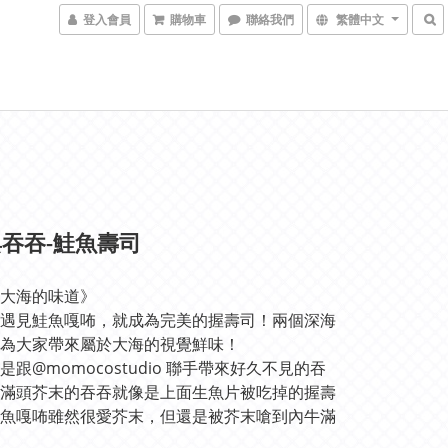
登入會員
購物車
聯絡我們
繁體中文
吞吞-鮭魚壽司
大海的味道》
遇見鮭魚嘎咘，就成為完美的握壽司！兩個深海
為大家帶來屬於大海的視覺鮮味！
是跟@momocostudio 聯手帶來好久不見的吞
滿頭芥末的吞吞就像是上面生魚片被吃掉的握壽
魚嘎咘雖然很愛芥末，但還是被芥末嗆到內牛滿