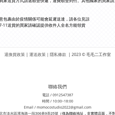
買家送貨方式請選順豐快遞，運費順豐到付。其他國家的買家請
意包裹由於疫情關係可能會延遲送達，請各位見諒
7-11送貨的買家請確認提供收件人全名方能領貨
退換貨政策
|
運送政策
｜
隱私條款
| 2023 © 毛毛二工作室
聯絡我們
電話 / 0912547387
時間 / 10:00~18:00
Email / momocostudio2022@gmail.com
306
9
25
 新北市淡水區濱海路一段
巷
弄
號
（僅為聯絡地址，非實體店面，不