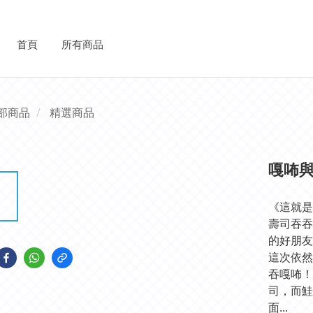
首頁
所有商品
部商品
精選商品
嘎咘與
《這就是
壽司吞吞
的好朋友
這次依然
吞嘎咘！
司，而鮭
面...